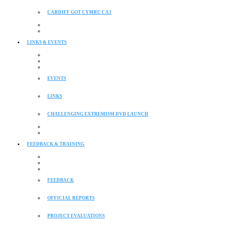
CARDIFF GOT CYMRU CA3
LINKS & EVENTS
EVENTS
LINKS
CHALLENGING EXTREMISM DVD LAUNCH
FEEDBACK & TRAINING
FEEDBACK
OFFICIAL REPORTS
PROJECT EVALUATIONS