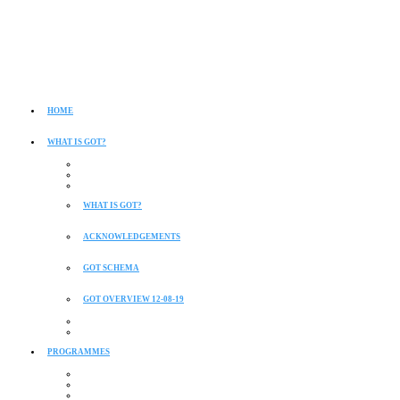
HOME
WHAT IS GOT?
WHAT IS GOT?
ACKNOWLEDGEMENTS
GOT SCHEMA
GOT OVERVIEW 12-08-19
PROGRAMMES