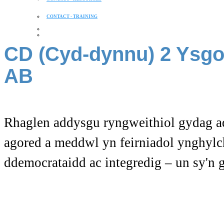
CONTACT - TRAINING
CD (Cyd-dynnu) 2 Ysgo
AB
Rhaglen addysgu ryngweithiol gydag a
agored a meddwl yn feirniadol ynghylch
ddemocrataidd ac integredig – un sy'n