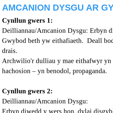
AMCANION DYSGU AR GY
Cynllun gwers 1:
Deilliannau/Amcanion Dysgu: Erbyn diw
Gwybod beth yw eithafiaeth. Deall bod 
drais.
Archwilio'r dulliau y mae eithafwyr yn
hachosion – yn benodol, propaganda.
Cynllun gwers 2:
Deilliannau/Amcanion Dysgu:
Erbyn diwedd y wers hon, dylai disgyb