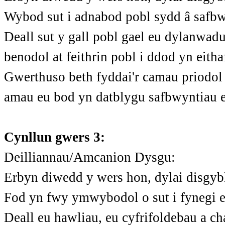
Wybod sut i adnabod pobl sydd â safbwy
Deall sut y gall pobl gael eu dylanwadu
benodol at feithrin pobl i ddod yn eitha
Gwerthuso beth fyddai'r camau priodol
amau eu bod yn datblygu safbwyntiau e
Cynllun gwers 3:
Deilliannau/Amcanion Dysgu:
Erbyn diwedd y wers hon, dylai disgyb
Fod yn fwy ymwybodol o sut i fynegi e
Deall eu hawliau, eu cyfrifoldebau a c