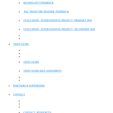
KS2 ROLLOUT FEEDBACK
'KS2 'TRAIN THE TRAINER' FEEDBACK
EVALUATION - INTERNATIONAL PROJECT - PRIMARY 2018
EVALUATION - INTERNATIONAL PROJECT - SECONDARY 2020
STAFF GUIDE
STAFF GUIDE
STAFF GUIDE SELF-ASSESSMENT
PARTNERS & SUPPORTERS
CONTACT
CONTACT - RESOURCES